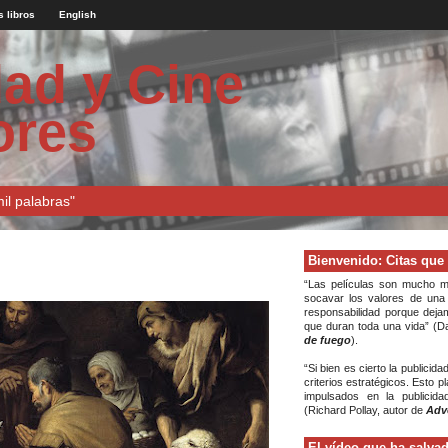
s libros
English
dad y Cine
ores
l palabras"
Bienvenido: Citas que
“Las películas son mucho má
socavar los valores de una
responsabilidad porque dej
que duran toda una vida” (D
de fuego
).
“Si bien es cierto la publicid
criterios estratégicos. Esto 
impulsados en la publicida
(Richard Pollay, autor de
Adve
El vídeo que ha salva