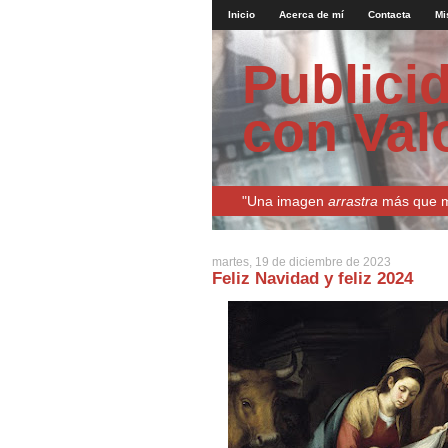
Inicio
Acerca de mí
Contacta
Mi
Publici
con Val
"Una imagen
arrastra
más que mi
martes, 19 de diciembre de 2023
Feliz Navidad y feliz 2024