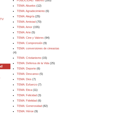
PUBLICIDAD: Valores
(183)
TEMA: Abuelos
(12)
TEMA: Agradecimiento
(6)
TEMA: Alegría
(25)
 TV
TEMA: Amistad
(70)
TEMA: Amor
(155)
TEMA: Arte
(5)
TEMA: Cine y Valores
(94)
TEMA: Comprensión
(9)
TEMA: conversiones de cineastas
(4)
TEMA: Cristianismo
(15)
TEMA: Defensa de la Vida
(25)
ad
TEMA: Deporte
(6)
TEMA: Descanso
(5)
e
TEMA: Dios
(7)
TEMA: Esfuerzo
(7)
TEMA: Etica
(11)
TEMA: Felicidad
(3)
TEMA: Fidelidad
(6)
TEMA: Generosidad
(82)
TEMA: Héroe
(9)