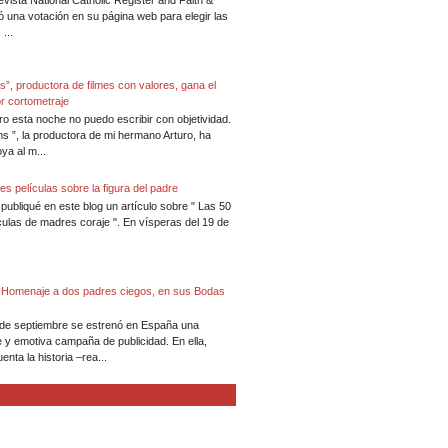
evista National Catholic Register and Faith &
zó una votación en su página web para elegir las
...
s”, productora de filmes con valores, gana el
r cortometraje
ero esta noche no puedo escribir con objetividad.
ms ”, la productora de mi hermano Arturo, ha
ya al m...
es películas sobre la figura del padre
publiqué en este blog un artículo sobre " Las 50
culas de madres coraje ". En vísperas del 19 de
: Homenaje a dos padres ciegos, en sus Bodas
 de septiembre se estrenó en España una
 y emotiva campaña de publicidad. En ella,
nta la historia –rea...