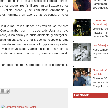
En 2004, la r
más superficial de ella (festejos, cotillones), pero es
Family reali
es y los encuentros familiares –¡gran fracaso de los
100 películas 
a Noticia crece y se comunica: entrañable y
o es humana y en favor de las personas, o no es
“Bastian Film
Goya al mejo
 y que los Reyes Magos nos traigan los mejores
Lo siento, p
 Que se acabe –por fin– la guerra de Ucrania y haya
“ Bastian Fil
re, la violencia y la crisis ambiental y energética;
ganado el Go
star unida, alegre y feliz; que se respete la vida
o cuando aún no haya visto la luz; que todos puedan
Las 50 mejor
, y que haya salud y amor en todos los hogares.
Hace tiempo 
alo de veros más a menudo y compartir un rato de
mejores pelí
marzo , ...
s un poco mejores. Sobre todo, que no perdamos la
"4 sentidos"
de Plata
El jueves 30
sorprendente
Campofrío cue
Facebook