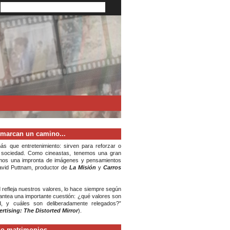
 marcan un camino...
s que entretenimiento: sirven para reforzar o
 sociedad. Como cineastas, tenemos una gran
amos una impronta de imágenes y pensamientos
avid Puttnam, productor de
La Misión
y
Carros
ad refleja nuestros valores, lo hace siempre según
plantea una importante cuestión: ¿qué valores son
d, y cuáles son deliberadamente relegados?”
rtising: The Distorted Mirror
).
do matrimonios