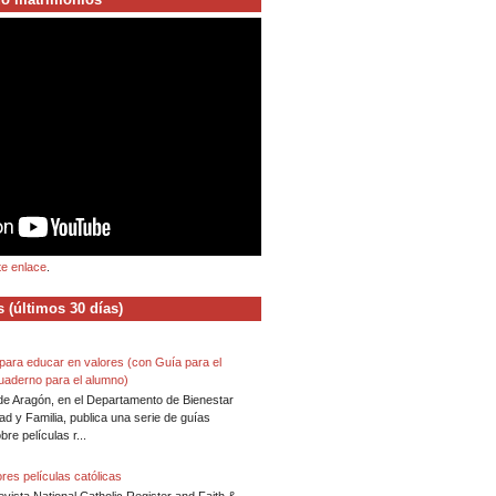
te enlace
.
 (últimos 30 días)
 para educar en valores (con Guía para el
uaderno para el alumno)
de Aragón, en el Departamento de Bienestar
ad y Familia, publica una serie de guías
bre películas r...
res películas católicas