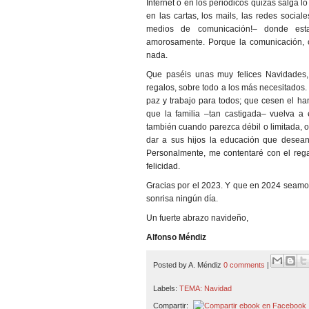
Internet o en los periódicos quizás salga lo 
en las cartas, los mails, las redes social
medios de comunicación!– donde est
amorosamente. Porque la comunicación, 
nada.
Que paséis unas muy felices Navidades,
regalos, sobre todo a los más necesitados.
paz y trabajo para todos; que cesen el hamb
que la familia –tan castigada– vuelva a e
también cuando parezca débil o limitada, 
dar a sus hijos la educación que desean
Personalmente, me contentaré con el reg
felicidad.
Gracias por el 2023. Y que en 2024 seamo
sonrisa ningún día.
Un fuerte abrazo navideño,
Alfonso Méndiz
Posted by
A. Méndiz
0 comments
|
Labels:
TEMA: Navidad
Compartir: