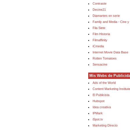
Contraste
Decine21
Diamantes en serie
Family and Media - Cine y
Fila Siete
Film Historia
Filmaffinity
iCmedia
Internet Movie Data Base
Rotten Tomatoes
Sensacine
Mis Webs de Publicid
Ads of the World
Content Marketing Institut
El Publicista
Hubspot
Idea creativa
IPMark
iSpot.tv
Marketing Directo