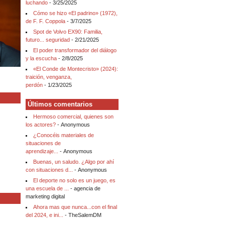
luchando
- 3/25/2025
Cómo se hizo «El padrino» (1972),
de F. F. Coppola
- 3/7/2025
Spot de Volvo EX90: Familia,
futuro... seguridad
- 2/21/2025
El poder transformador del diálogo
y la escucha
- 2/8/2025
«El Conde de Montecristo» (2024):
traición, venganza,
perdón
- 1/23/2025
Últimos comentarios
Hermoso comercial, quienes son
los actores?
- Anonymous
¿Conocéis materiales de
situaciones de
aprendizaje...
- Anonymous
Buenas, un saludo. ¿Algo por ahí
con situaciones d...
- Anonymous
El deporte no solo es un juego, es
una escuela de ...
- agencia de
marketing digital
Ahora mas que nunca...con el final
del 2024, e ini...
- TheSalemDM