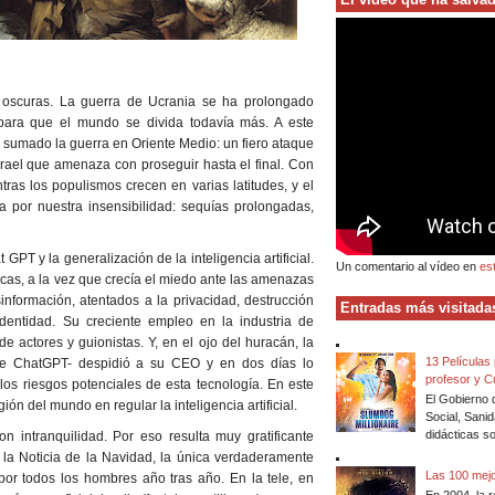
 oscuras. La guerra de Ucrania se ha prolongado
para que el mundo se divida todavía más. A este
 sumado la guerra en Oriente Medio: un fiero ataque
ael que amenaza con proseguir hasta el final. Con
tras los populismos crecen en varias latitudes, y el
 por nuestra insensibilidad: sequías prolongadas,
 GPT y la generalización de la inteligencia artificial.
Un comentario al vídeo en
es
cas, a la vez que crecía el miedo ante las amenazas
información, atentados a la privacidad, destrucción
Entradas más visitadas
identidad. Su creciente empleo en la industria de
 actores y guionistas. Y, en el ojo del huracán, la
13 Películas
de ChatGPT- despidió a su CEO y en dos días lo
profesor y C
 los riesgos potenciales de esta tecnología. En este
El Gobierno 
ión del mundo en regular la inteligencia artificial.
Social, Sanid
didácticas so
n intranquilidad. Por eso resulta muy gratificante
 la Noticia de la Navidad, la única verdaderamente
Las 100 mejo
por todos los hombres año tras año. En la tele, en